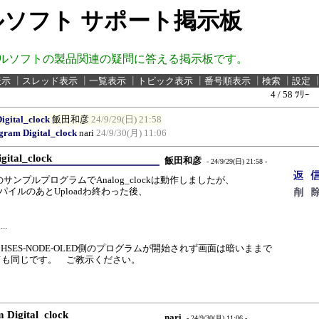
ソフト サポート掲示板
ルソフトの製品関連の疑問に答える掲示板です。
表示
┃
スレッド表示
┃
一覧表示
┃
トピック表示
┃
番号順表示
┃
検索
┃
設定
4 / 58 ﾂﾘｰ
igital_clock
飯田和彦
24/9/29(日) 21:58
gram Digital_clock
nari
24/9/30(月) 11:06
gital_clock
飯田和彦
- 24/9/29(日) 21:58 -
LEDのサンプルプログラムでAnalog_clockは動作しましたが、
kがコンパイルのあとUploadわ終わった後、
..
SES-NODE-OLED側のプログラムが開始されず画面は暗いままで
しても同じです。 ご教示ください。
 Digital_clock
nari
- 24/9/30(月) 11:06 -