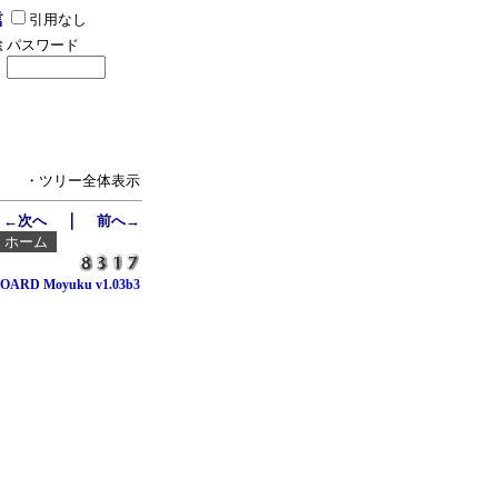
引用なし
パスワード
・ツリー全体表示
｜
←次へ
前へ→
┃
ホーム
OARD Moyuku v1.03b3