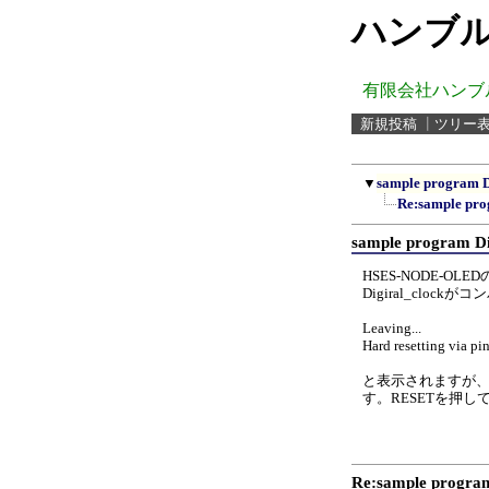
ハンブル
有限会社ハンブ
新規投稿
┃
ツリー
▼
sample program D
Re:sample pro
sample program Di
HSES-NODE-O
Digiral_cloc
Leaving...
Hard resetting via pin.
と表示されますが、H
す。RESETを押
Re:sample program