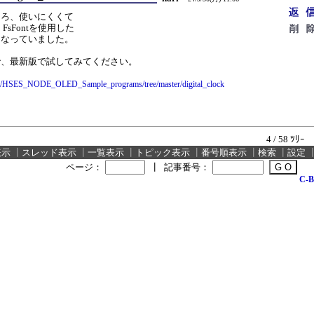
ころ、使いにくくて
FsFontを使用した
になっていました。
で、最新版で試してみてください。
nari/HSES_NODE_OLED_Sample_programs/tree/master/digital_clock
4 / 58 ﾂﾘｰ
表示
┃
スレッド表示
┃
一覧表示
┃
トピック表示
┃
番号順表示
┃
検索
┃
設定
ページ：
┃
記事番号：
C-B