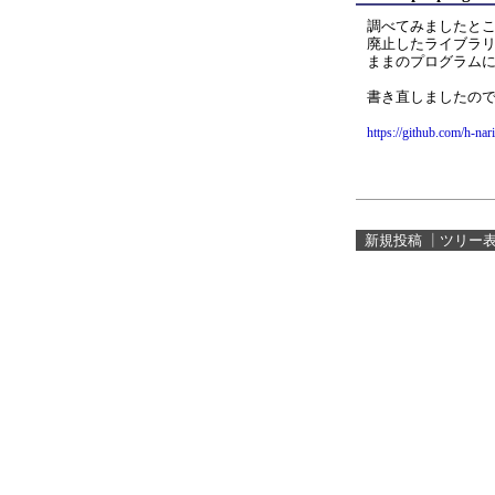
調べてみましたと
廃止したライブラリ 
ままのプログラム
書き直しましたの
https://github.com/h-
新規投稿
┃
ツリー