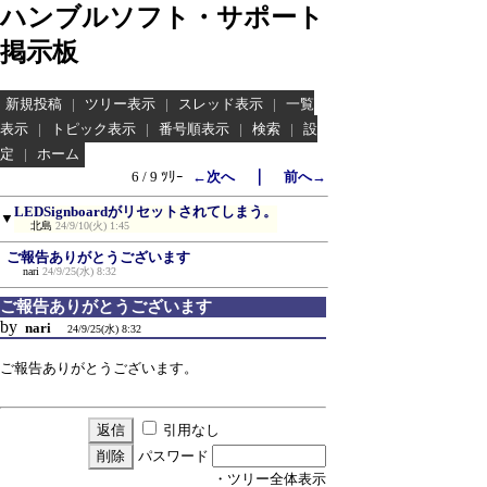
ハンブルソフト・サポート
掲示板
新規投稿
|
ツリー表示
|
スレッド表示
|
一覧
表示
|
トピック表示
|
番号順表示
|
検索
|
設
定
|
ホーム
｜
6 / 9 ﾂﾘｰ
←次へ
前へ→
LEDSignboardがリセットされてしまう。
▼
北島
24/9/10(火) 1:45
ご報告ありがとうございます
nari
24/9/25(水) 8:32
ご報告ありがとうございます
by
nari
24/9/25(水) 8:32
ご報告ありがとうございます。
引用なし
パスワード
・ツリー全体表示