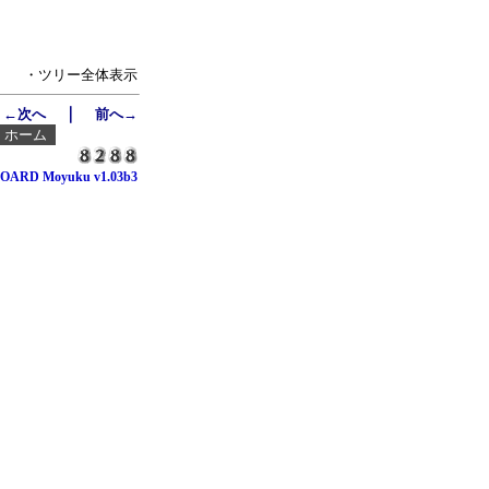
・ツリー全体表示
｜
←次へ
前へ→
┃
ホーム
OARD Moyuku v1.03b3