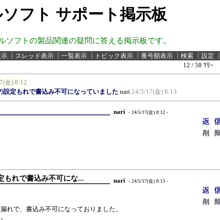
ソフト サポート掲示板
ルソフトの製品関連の疑問に答える掲示板です。
表示
┃
スレッド表示
┃
一覧表示
┃
トピック表示
┃
番号順表示
┃
検索
┃
設定
12 / 58 ﾂﾘｰ
7(金) 8:12
の設定もれで書込み不可になっていました
nari
24/5/17(金) 8:13
nari
- 24/5/17(金) 8:12 -
もれで書込み不可にな...
nari
- 24/5/17(金) 8:13 -
。
定漏れで、書込み不可になっておりました。
ん。