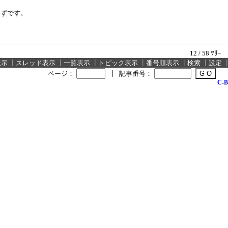
はずです。
12 / 58 ﾂﾘｰ
表示
┃
スレッド表示
┃
一覧表示
┃
トピック表示
┃
番号順表示
┃
検索
┃
設定
ページ：
┃
記事番号：
C-B