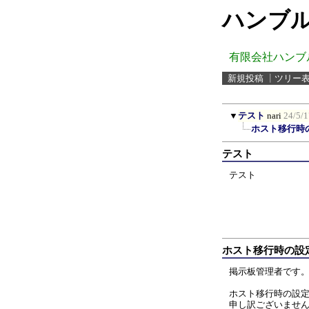
ハンブル
有限会社ハンブ
新規投稿
┃
ツリー
▼
テスト
nari
24/5/1
ホスト移行時
テスト
テスト
ホスト移行時の設定
掲示板管理者です
ホスト移行時の設
申し訳ございませ