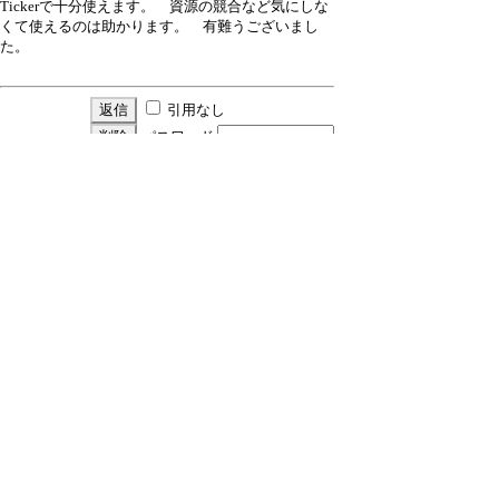
Tickerで十分使えます。 資源の競合など気にしな
くて使えるのは助かります。 有難うございまし
た。
引用なし
パスワード
・ツリー全体表示
ご報告ありがとうございました
by
nari
21/2/4(木) 13:21
ご報告ありがとうございました。
ご報告いただけますと
励みになります。
引用なし
パスワード
・ツリー全体表示
新規投稿
|
ツリー表示
|
スレッド表示
|
一覧