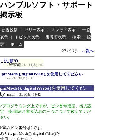
ハンブルソフト・サポート
掲示板
新規投稿
|
ツリー表示
|
スレッド表示
|
一覧
表示
|
トピック表示
|
番号順表示
|
検索
|
設
定
|
ホーム
22 / 9 ﾂﾘｰ
←次へ
汎用I/O
▼
飯田和彦
21/1/14(木) 9:05
pinMode(), digitalWrite()を使用してください
nari
21/1/18(月) 9:42
pinMode(), digitalWrite()を使用してくだ...
by
nari
21/1/18(月) 9:42
>プログラミング上ですが、ピン番号指定、出力設
定、使用時0/1書き込みの三つについて教えてくだ
さい。
IO0のピン番号は0です。
あとは pinMode(), digitalWrite()を
使用してください。