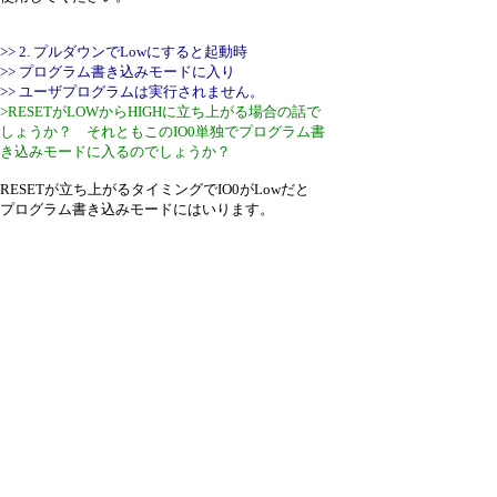
>> 2. プルダウンでLowにすると起動時
>> プログラム書き込みモードに入り
>> ユーザプログラムは実行されません。
>RESETがLOWからHIGHに立ち上がる場合の話で
しょうか？ それともこのIO0単独でプログラム書
き込みモードに入るのでしょうか？
RESETが立ち上がるタイミングでIO0がLowだと
プログラム書き込みモードにはいります。
引用なし
パスワード
・ツリー全体表示
新規投稿
|
ツリー表示
|
スレッド表示
|
一覧
表示
|
トピック表示
|
番号順表示
|
検索
|
設
定
|
ホーム
22 / 9 ﾂﾘｰ
←次へ
ページ：
記事番号：