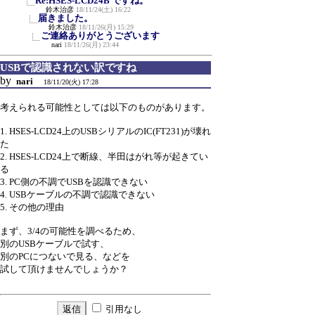
Re:HSES-LCD24B ですね。
鈴木治彦
18/11/24(土) 16:22
届きました。
鈴木治彦
18/11/26(月) 15:29
ご連絡ありがとうございます
nari
18/11/26(月) 23:44
USBで認識されない訳ですね
by
nari
18/11/20(火) 17:28
考えられる可能性としては以下のものがあります。
1. HSES-LCD24上のUSBシリアルのIC(FT231)が壊れ
た
2. HSES-LCD24上で断線、半田はがれ等が起きてい
る
3. PC側の不調でUSBを認識できない
4. USBケーブルの不調で認識できない
5. その他の理由
まず、3/4の可能性を調べるため、
別のUSBケーブルで試す、
別のPCにつないで見る、などを
試して頂けませんでしょうか？
引用なし