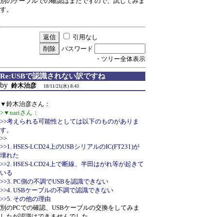
別のケーブルでの確認はまだですので、試してみま
す。
引用なし
パスワード
・ツリー全体表示
Re:USBで認識されない訳ですね
by
鈴木治彦
18/11/21(水) 8:43
▼鈴木治彦さん：
>▼nariさん：
>>考えられる可能性としては以下のものがありま
す。
>>
>>1. HSES-LCD24上のUSBシリアルのIC(FT231)が
壊れた
>>2. HSES-LCD24上で断線、半田はがれ等が起きて
いる
>>3. PC側の不調でUSBを認識できない
>>4. USBケーブルの不調で認識できない
>>5. その他の理由
別のPCでの確認、USBケーブルの交換をしてみま
したが認識はできませんでした。