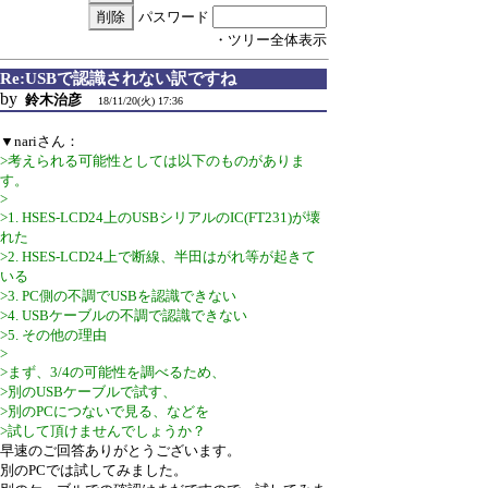
パスワード
・ツリー全体表示
Re:USBで認識されない訳ですね
by
鈴木治彦
18/11/20(火) 17:36
▼nariさん：
>考えられる可能性としては以下のものがありま
す。
>
>1. HSES-LCD24上のUSBシリアルのIC(FT231)が壊
れた
>2. HSES-LCD24上で断線、半田はがれ等が起きて
いる
>3. PC側の不調でUSBを認識できない
>4. USBケーブルの不調で認識できない
>5. その他の理由
>
>まず、3/4の可能性を調べるため、
>別のUSBケーブルで試す、
>別のPCにつないで見る、などを
>試して頂けませんでしょうか？
早速のご回答ありがとうございます。
別のPCでは試してみました。