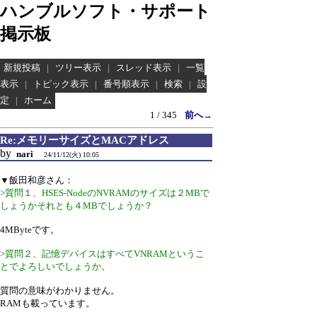
ハンブルソフト・サポート
掲示板
新規投稿
|
ツリー表示
|
スレッド表示
|
一覧
表示
|
トピック表示
|
番号順表示
|
検索
|
設
定
|
ホーム
1 / 345
前へ→
Re:メモリーサイズとMACアドレス
by
nari
24/11/12(火) 10:05
▼飯田和彦さん：
>質問１、HSES-NodeのNVRAMのサイズは２MBで
しょうかそれとも４MBでしょうか？
4MByteです。
>質問２、記憶デバイスはすべてVNRAMというこ
とでよろしいでしょうか。
質問の意味がわかりません。
RAMも載っています。