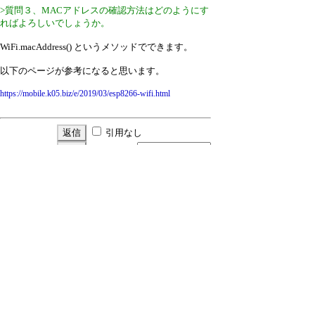
>質問３、MACアドレスの確認方法はどのようにす
ればよろしいでしょうか。
WiFi.macAddress() というメソッドでできます。
以下のページが参考になると思います。
https://mobile.k05.biz/e/2019/03/esp8266-wifi.html
引用なし
パスワード
・ツリー全体表示
メモリーサイズとMACアドレス
▼
飯田和彦
24/11/9(土) 9:05
Re:メモリーサイズとMACアドレス
≪
nari
24/11/12(火) 10:05
新規投稿
|
ツリー表示
|
スレッド表示
|
一覧
表示
|
トピック表示
|
番号順表示
|
検索
|
設
定
|
ホーム
1 / 345
前へ→
ページ：
記事番号：