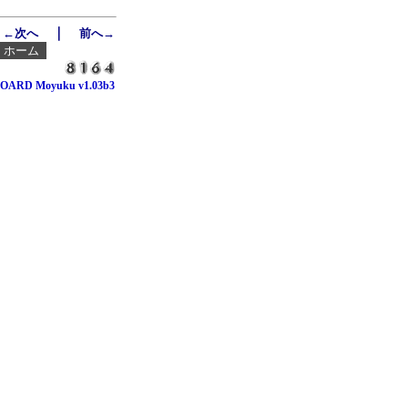
｜
←次へ
前へ→
┃
ホーム
OARD Moyuku v1.03b3