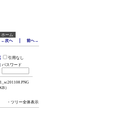
┃
ホーム
｜
←次へ
前へ→
引用なし
パスワード
_sc201108.PNG
0KB）
・ツリー全体表示