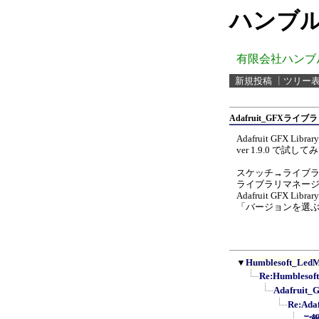
ハンブル
有限会社ハンブ
新規投稿
┃
ツリー
Adafruit_GFXライ
Adafruit GFX
ver 1.9.0 で試
スケッチ→ライブ
ライブラリマネー
Adafruit GFX Lib
「バージョンを選ぶ」
▼
Humblesoft_
Re:Humble
Adafrui
Re:Ad
ご