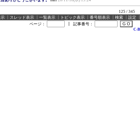
125 / 345
表示
┃
スレッド表示
┃
一覧表示
┃
トピック表示
┃
番号順表示
┃
検索
┃
設定
ページ：
┃
記事番号：
C-B