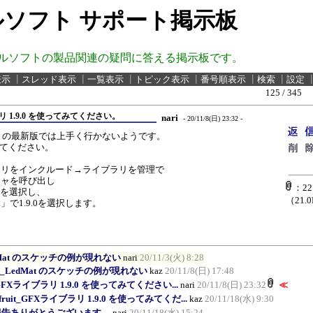
ソフト サポート掲示板
ルソフトの製品関連の疑問に答える掲示板です。
表示
┃
スレッド表示
┃
一覧表示
┃
トピック表示
┃
番号順表示
┃
検索
┃
設定
125 / 345
ブラリ 1.9.0 を使ってみてください。
nari
- 20/11/8(日) 23:32 -
 Library の最新版では上手く行かないようです。
してみてください。
ラリをインクルード→ライブラリを管理で
ジャを呼び出し
：221
raryを選択し、
（21.
で1.9.0を選択します。
LedMat のスケッチの例が現れない
nari
20/11/3(火) 8:28
soft_LedMat のスケッチの例が現れない
kaz
20/11/8(日) 17:48
t_GFXライブラリ 1.9.0 を使ってみてください...
nari
20/11/8(日) 23:32
≪
afruit_GFXライブラリ 1.9.0 を使ってみてくだ...
kaz
20/11/18(水) 9:30
報告ありがとうございます。
nari
20/11/18(水) 15:24