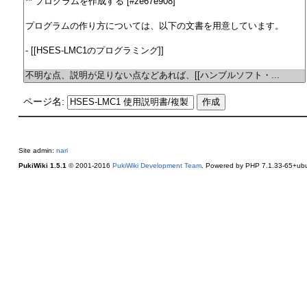
ページ名:
Site admin:
nari
PukiWiki 1.5.1
© 2001-2016
PukiWiki Development Team
. Powered by PHP 7.1.33-65+ubu