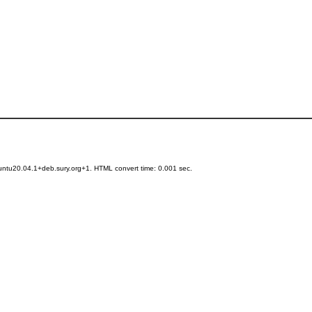
ntu20.04.1+deb.sury.org+1. HTML convert time: 0.001 sec.