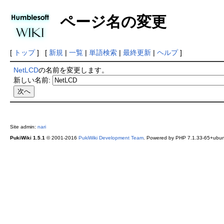
ページ名の変更
[
トップ
] [
新規
|
一覧
|
単語検索
|
最終更新
|
ヘルプ
]
NetLCD
の名前を変更します。
新しい名前:
Site admin:
nari
PukiWiki 1.5.1
© 2001-2016
PukiWiki Development Team
. Powered by PHP 7.1.33-65+ubunt