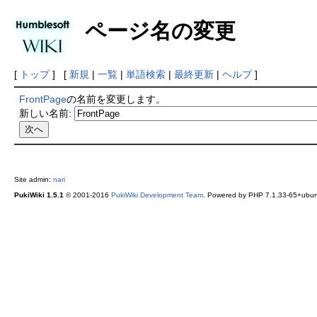
ページ名の変更
[
トップ
] [
新規
|
一覧
|
単語検索
|
最終更新
|
ヘルプ
]
FrontPage
の名前を変更します。
新しい名前:
Site admin:
nari
PukiWiki 1.5.1
© 2001-2016
PukiWiki Development Team
. Powered by PHP 7.1.33-65+ubunt