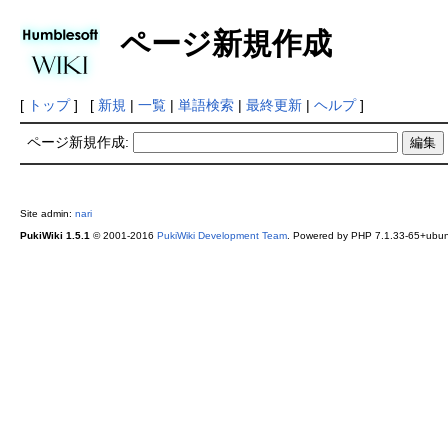
ページ新規作成
[
トップ
] [
新規
|
一覧
|
単語検索
|
最終更新
|
ヘルプ
]
ページ新規作成:
Site admin:
nari
PukiWiki 1.5.1
© 2001-2016
PukiWiki Development Team
. Powered by PHP 7.1.33-65+ubunt