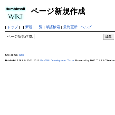
ページ新規作成
[
トップ
] [
新規
|
一覧
|
単語検索
|
最終更新
|
ヘルプ
]
ページ新規作成:
Site admin:
nari
PukiWiki 1.5.1
© 2001-2016
PukiWiki Development Team
. Powered by PHP 7.1.33-65+ubunt