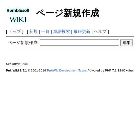
ページ新規作成
[
トップ
] [
新規
|
一覧
|
単語検索
|
最終更新
|
ヘルプ
]
ページ新規作成:
Site admin:
nari
PukiWiki 1.5.1
© 2001-2016
PukiWiki Development Team
. Powered by PHP 7.1.33-65+ubunt