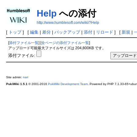
Help
への添付
http://www.humblesoft.com/wiki/?Help
[
トップ
] [
編集
|
差分
|
バックアップ
|
添付
|
リロード
] [
新規
|
[
添付ファイル一覧
] [
全ページの添付ファイル一覧
]
アップロード可能最大ファイルサイズは 204,800KB です。
添付ファイル:
Site admin:
nari
PukiWiki 1.5.1
© 2001-2016
PukiWiki Development Team
. Powered by PHP 7.1.33-65+ubunt