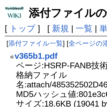
添付ファイルの
[
トップ
] [
新規
|
一覧
|
[
添付ファイル一覧
] [
全ページの
v365b1.pdf
ページ:HSRP-FANB技
格納ファイル
名:attach/485352502D
MD5ハッシュ値:801e3c655
サイズ:18.6KB (19041 by