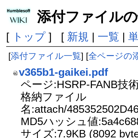
添付ファイルの
[
トップ
] [
新規
|
一覧
|
[
添付ファイル一覧
] [
全ページの
v365b1-gaikei.pdf
ページ:HSRP-FANB技
格納ファイル
名:attach/485352502D
MD5ハッシュ値:5a4c6881a
サイズ:7.9KB (8092 byte