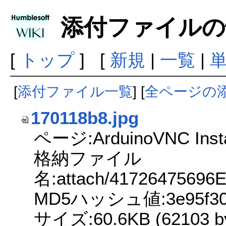
添付ファイルの
[
トップ
] [
新規
|
一覧
|
[
添付ファイル一覧
] [
全ページの
170118b8.jpg
ページ:ArduinoVNC Insta
格納ファイル
名:attach/4172647569
MD5ハッシュ値:3e95f3026
サイズ:60.6KB (62103 by