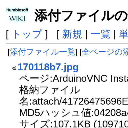
添付ファイルの
[
トップ
] [
新規
|
一覧
|
[
添付ファイル一覧
] [
全ページの
170118b7.jpg
ページ:ArduinoVNC Insta
格納ファイル
名:attach/4172647569
MD5ハッシュ値:04208a409
サイズ:107.1KB (109710 