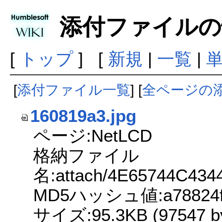
添付ファイルの
[
トップ
] [
新規
|
一覧
|
[
添付ファイル一覧
] [
全ページの
160819a3.jpg
ページ:NetLCD
格納ファイル
名:attach/4E65744C434
MD5ハッシュ値:a78824f5a
サイズ:95.3KB (97547 by