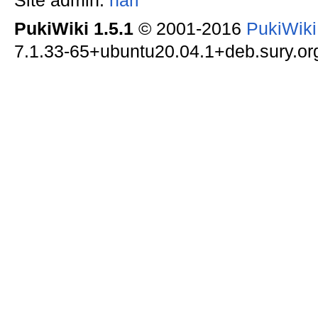
Site admin:
nari
PukiWiki 1.5.1
© 2001-2016
PukiWik
7.1.33-65+ubuntu20.04.1+deb.sury.org